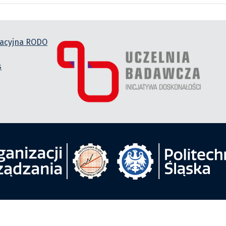
macyjna RODO
s