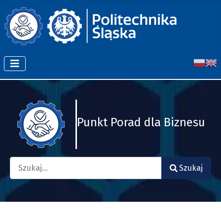
Punkt Porad dla Biznesu
Szukaj
Szukaj
Type 2 or more characters for results