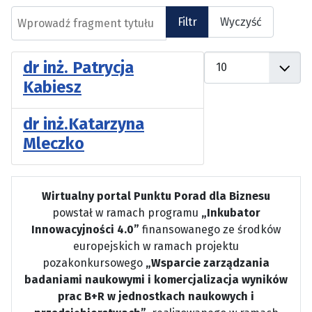
Wprowadź fragment tytułu
Filtr
Wyczyść
Pokaż #
dr inż. Patrycja
Kabiesz
dr inż.Katarzyna
Mleczko
Wirtualny portal Punktu Porad dla Biznesu
powstał w ramach programu
„Inkubator
Innowacyjności 4.0”
finansowanego ze środków
europejskich w ramach projektu
pozakonkursowego
„Wsparcie zarządzania
badaniami naukowymi i komercjalizacja wyników
prac B+R w jednostkach naukowych i