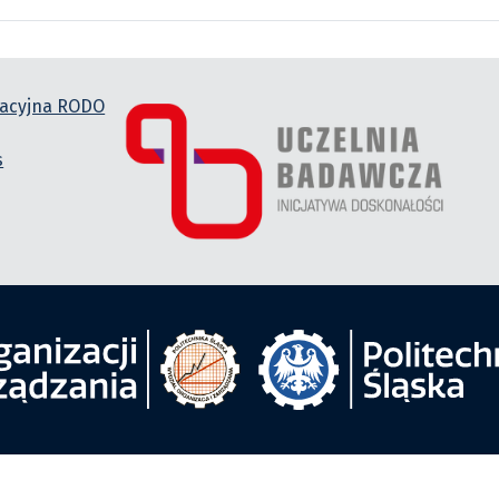
macyjna RODO
s