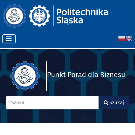
Punkt Porad dla Biznesu
Szukaj
Szukaj
Type 2 or more characters for results