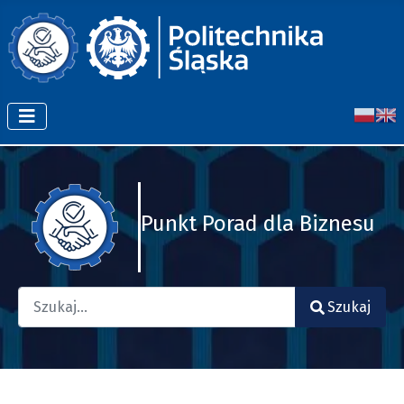
Punkt Porad dla Biznesu
Szukaj
Szukaj
Type 2 or more characters for results