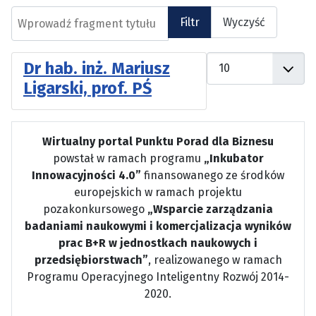
Wprowadź fragment tytułu
Filtr
Wyczyść
Pokaż #
Dr hab. inż. Mariusz
Ligarski, prof. PŚ
Wirtualny portal Punktu Porad dla Biznesu
powstał w ramach programu
„Inkubator
Innowacyjności 4.0”
finansowanego ze środków
europejskich w ramach projektu
pozakonkursowego
„Wsparcie zarządzania
badaniami naukowymi i komercjalizacja wyników
prac B+R w jednostkach naukowych i
przedsiębiorstwach”
, realizowanego w ramach
Programu Operacyjnego Inteligentny Rozwój 2014-
2020.