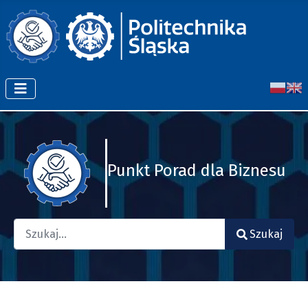
Punkt Porad dla Biznesu
Szukaj
Szukaj
Type 2 or more characters for results