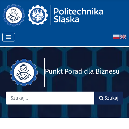
Punkt Porad dla Biznesu
Szukaj
Szukaj
Type 2 or more characters for results