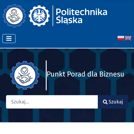
Punkt Porad dla Biznesu
Szukaj
Szukaj
Type 2 or more characters for results