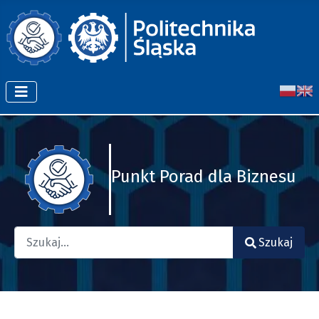
Punkt Porad dla Biznesu
Szukaj
Szukaj
Type 2 or more characters for results