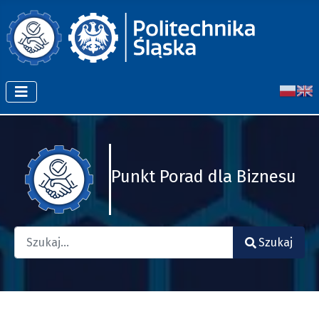
Punkt Porad dla Biznesu
Szukaj
Szukaj
Type 2 or more characters for results