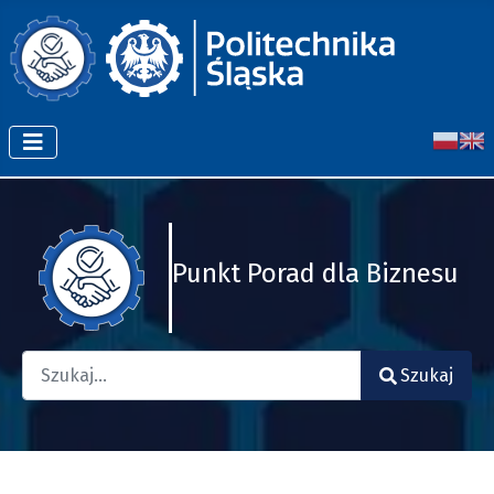
Punkt Porad dla Biznesu
Szukaj
Szukaj
Type 2 or more characters for results