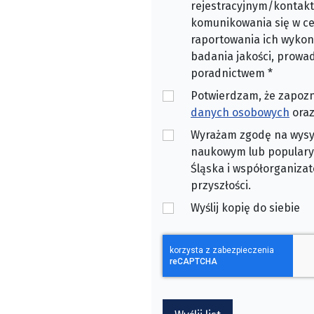
rejestracyjnym/kontakto
komunikowania się w ce
raportowania ich wykon
badania jakości, prow
poradnictwem
*
Potwierdzam, że zapoz
danych osobowych
oraz
Wyrażam zgodę na wysył
naukowym lub populary
Śląska i współorganizat
przyszłości.
Wyślij kopię do siebie
CAPTCHA
*