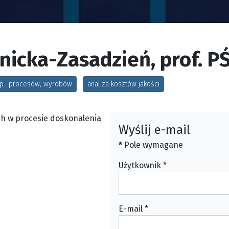
tnicka-Zasadzień, prof. P
np.: procesów, wyrobów
analiza kosztów jakości
h w procesie doskonalenia
Wyślij e-mail
*
Pole wymagane
Użytkownik
*
E-mail
*