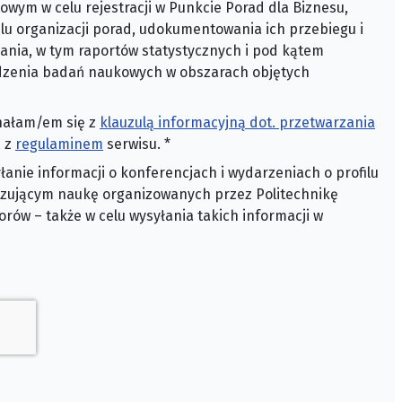
wym w celu rejestracji w Punkcie Porad dla Biznesu,
lu organizacji porad, udokumentowania ich przebiegu i
ania, w tym raportów statystycznych i pod kątem
adzenia badań naukowych w obszarach objętych
nałam/em się z
klauzulą informacyjną dot. przetwarzania
 z
regulaminem
serwisu.
*
anie informacji o konferencjach i wydarzeniach o profilu
zującym naukę organizowanych przez Politechnikę
orów – także w celu wysyłania takich informacji w