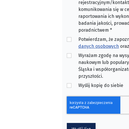
rejestracyjnym/kontakto
komunikowania się w ce
raportowania ich wykon
badania jakości, prow
poradnictwem
*
Potwierdzam, że zapoz
danych osobowych
oraz
Wyrażam zgodę na wysył
naukowym lub populary
Śląska i współorganizat
przyszłości.
Wyślij kopię do siebie
CAPTCHA
*