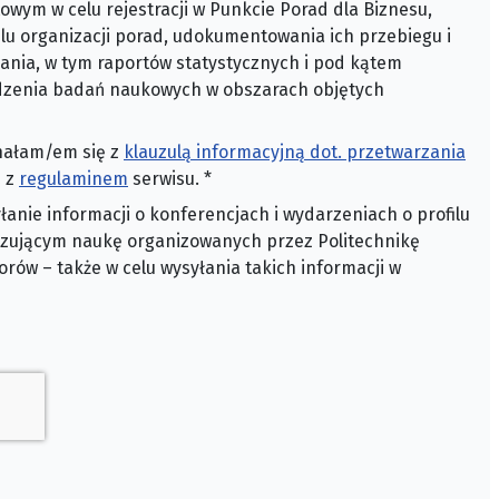
wym w celu rejestracji w Punkcie Porad dla Biznesu,
lu organizacji porad, udokumentowania ich przebiegu i
ania, w tym raportów statystycznych i pod kątem
adzenia badań naukowych w obszarach objętych
nałam/em się z
klauzulą informacyjną dot. przetwarzania
 z
regulaminem
serwisu.
*
anie informacji o konferencjach i wydarzeniach o profilu
zującym naukę organizowanych przez Politechnikę
orów – także w celu wysyłania takich informacji w