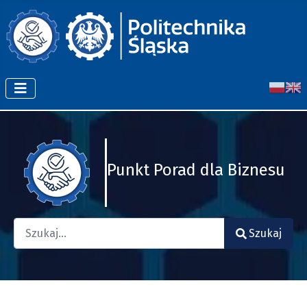
Punkt Porad dla Biznesu
Szukaj
Szukaj
Type 2 or more characters for results